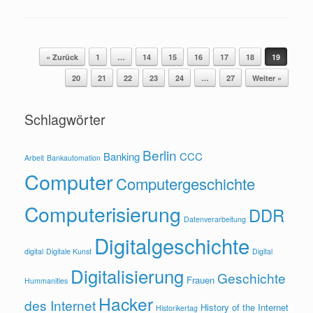
« Zurück
1
…
14
15
16
17
18
19
Beitragsnavigation
20
21
22
23
24
…
27
Weiter »
Schlagwörter
Berlin
Banking
CCC
Arbeit
Bankautomation
Computer
Computergeschichte
Computerisierung
DDR
Datenverarbeitung
Digitalgeschichte
digital
Digitale Kunst
Digital
Digitalisierung
Geschichte
Frauen
Hummanities
Hacker
des Internet
History of the Internet
Historikertag