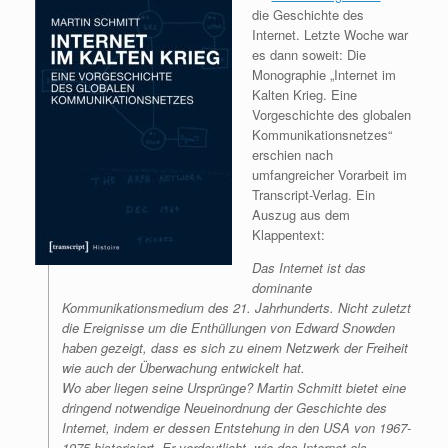
die Geschichte des
Internet. Letzte Woche war
es dann soweit: Die
Monographie „Internet im
Kalten Krieg. Eine
Vorgeschichte des globalen
Kommunikationsnetzes“
erschien nach
umfangreicher Vorarbeit im
Transcript-Verlag. Ein
Auszug aus dem
Klappentext:
Das Internet ist das
dominante
Kommunikationsmedium des 21. Jahrhunderts. Nicht zuletzt
die Ereignisse um die Enthüllungen von Edward Snowden
haben gezeigt, dass es sich zu einem Netzwerk der Freiheit
wie auch der Überwachung entwickelt hat.
Wo aber liegen seine Ursprünge? Martin Schmitt bietet eine
dringend notwendige Neueinordnung der Geschichte des
Internet, indem er dessen Entstehung in den USA von 1967-
1975 historisiert. Er verdeutlicht, wie das Internet als