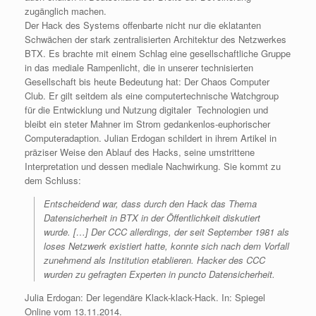
zugänglich machen.
Der Hack des Systems offenbarte nicht nur die eklatanten
Schwächen der stark zentralisierten Architektur des Netzwerkes
BTX. Es brachte mit einem Schlag eine gesellschaftliche Gruppe
in das mediale Rampenlicht, die in unserer technisierten
Gesellschaft bis heute Bedeutung hat: Der Chaos Computer
Club. Er gilt seitdem als eine computertechnische Watchgroup
für die Entwicklung und Nutzung digitaler Technologien und
bleibt ein steter Mahner im Strom gedankenlos-euphorischer
Computeradaption. Julian Erdogan schildert in ihrem Artikel in
präziser Weise den Ablauf des Hacks, seine umstrittene
Interpretation und dessen mediale Nachwirkung. Sie kommt zu
dem Schluss:
Entscheidend war, dass durch den Hack das Thema
Datensicherheit in BTX in der Öffentlichkeit diskutiert
wurde. […] Der CCC allerdings, der seit September 1981 als
loses Netzwerk existiert hatte, konnte sich nach dem Vorfall
zunehmend als Institution etablieren. Hacker des CCC
wurden zu gefragten Experten in puncto Datensicherheit.
Julia Erdogan: Der legendäre Klack-klack-Hack. In: Spiegel
Online vom 13.11.2014.