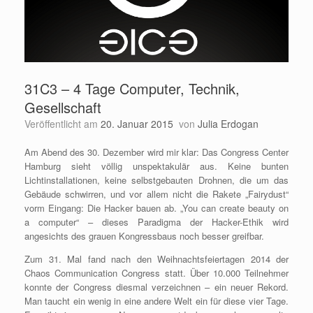
31C3 – 4 Tage Computer, Technik,
Gesellschaft
Veröffentlicht am
20. Januar 2015
von
Julia Erdogan
Am Abend des 30. Dezember wird mir klar: Das Congress Center
Hamburg sieht völlig unspektakulär aus. Keine bunten
Lichtinstallationen, keine selbstgebauten Drohnen, die um das
Gebäude schwirren, und vor allem nicht die Rakete „Fairydust“
vorm Eingang: Die Hacker bauen ab. „You can create beauty on
a computer“ – dieses Paradigma der Hacker-Ethik wird
angesichts des grauen Kongressbaus noch besser greifbar.
Zum 31. Mal fand nach den Weihnachtsfeiertagen 2014 der
Chaos Communication Congress statt. Über 10.000 Teilnehmer
konnte der Congress diesmal verzeichnen – ein neuer Rekord.
Man taucht ein wenig in eine andere Welt ein für diese vier Tage.