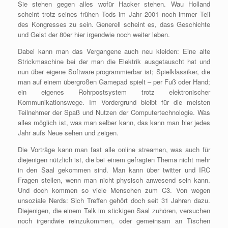
Sie stehen gegen alles wofür Hacker stehen. Wau Holland
scheint trotz seines frühen Tods im Jahr 2001 noch immer Teil
des Kongresses zu sein. Generell scheint es, dass Geschichte
und Geist der 80er hier irgendwie noch weiter leben.
Dabei kann man das Vergangene auch neu kleiden: Eine alte
Strickmaschine bei der man die Elektrik ausgetauscht hat und
nun über eigene Software programmierbar ist; Spielklassiker, die
man auf einem übergroßen Gamepad spielt – per Fuß oder Hand;
ein eigenes Rohrpostsystem trotz elektronischer
Kommunikationswege. Im Vordergrund bleibt für die meisten
Teilnehmer der Spaß und Nutzen der Computertechnologie. Was
alles möglich ist, was man selber kann, das kann man hier jedes
Jahr aufs Neue sehen und zeigen.
Die Vorträge kann man fast alle online streamen, was auch für
diejenigen nützlich ist, die bei einem gefragten Thema nicht mehr
in den Saal gekommen sind. Man kann über twitter und IRC
Fragen stellen, wenn man nicht physisch anwesend sein kann.
Und doch kommen so viele Menschen zum C3. Von wegen
unsoziale Nerds: Sich Treffen gehört doch seit 31 Jahren dazu.
Diejenigen, die einem Talk im stickigen Saal zuhören, versuchen
noch irgendwie reinzukommen, oder gemeinsam an Tischen