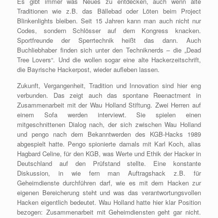
Es gibt immer was Neues zu entdecken, auch wenn alte
Traditionen wie z.B. das Bällebad oder Löten beim Project
Blinkenlights bleiben. Seit 15 Jahren kann man auch nicht nur
Codes, sondern Schlösser auf dem Kongress knacken.
Sportfreunde der Sperrtechnik heißt das dann. Auch
Buchliebhaber finden sich unter den Techniknerds – die „Dead
Tree Lovers“. Und die wollen sogar eine alte Hackerzeitschrift,
die Bayrische Hackerpost, wieder aufleben lassen.
Zukunft, Vergangenheit, Tradition und Innovation sind hier eng
verbunden. Das zeigt auch das spontane Reenactment in
Zusammenarbeit mit der Wau Holland Stiftung. Zwei Herren auf
einem Sofa werden interviewt. Sie spielen einen
mitgeschnittenen Dialog nach, der sich zwischen Wau Holland
und pengo nach dem Bekanntwerden des KGB-Hacks 1989
abgespielt hatte. Pengo spionierte damals mit Karl Koch, alias
Hagbard Celine, für den KGB, was Werte und Ethik der Hacker in
Deutschland auf den Prüfstand stellte. Eine konstante
Diskussion, in wie fern man Auftragshack z.B. für
Geheimdienste durchführen darf, wie es mit dem Hacken zur
eigenen Bereicherung steht und was das verantwortungsvollen
Hacken eigentlich bedeutet. Wau Holland hatte hier klar Position
bezogen: Zusammenarbeit mit Geheimdiensten geht gar nicht.