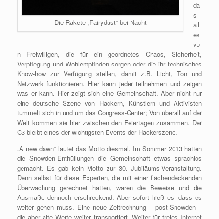
da
s
Die Rakete „Fairydust“ bei Nacht
all
es
vo
n Freiwilligen, die für ein geordnetes Chaos, Sicherheit,
Verpflegung und Wohlempfinden sorgen oder die ihr technisches
Know-how zur Verfügung stellen, damit z.B. Licht, Ton und
Netzwerk funktionieren. Hier kann jeder teilnehmen und zeigen
was er kann. Hier zeigt sich eine Gemeinschaft. Aber nicht nur
eine deutsche Szene von Hackern, Künstlern und Aktivisten
tummelt sich in und um das Congress-Center; Von überall auf der
Welt kommen sie hier zwischen den Feiertagen zusammen. Der
C3 bleibt eines der wichtigsten Events der Hackerszene.
„A new dawn“ lautet das Motto diesmal. Im Sommer 2013 hatten
die Snowden-Enthüllungen die Gemeinschaft etwas sprachlos
gemacht. Es gab kein Motto zur 30. Jubiläums-Veranstaltung.
Denn selbst für diese Experten, die mit einer flächendeckenden
Überwachung gerechnet hatten, waren die Beweise und die
Ausmaße dennoch erschreckend. Aber sofort hieß es, dass es
weiter gehen muss. Eine neue Zeitrechnung – post-Snowden –
die aber alte Werte weiter transportiert. Weiter für freies Internet