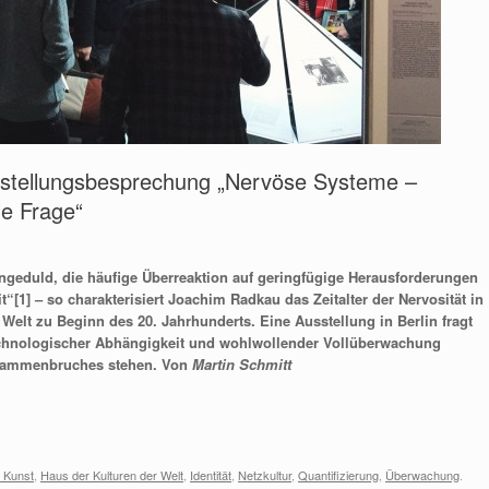
 Ausstellungsbesprechung „Nervöse Systeme –
le Frage“
geduld, die häufige Überreaktion auf geringfügige Herausforderungen
[1] – so charakterisiert Joachim Radkau das Zeitalter der Nervosität in
elt zu Beginn des 20. Jahrhunderts. Eine Ausstellung in Berlin fragt
technologischer Abhängigkeit und wohlwollender Vollüberwachung
usammenbruches stehen. Von
Martin Schmitt
e Kunst
,
Haus der Kulturen der Welt
,
Identität
,
Netzkultur
,
Quantifizierung
,
Überwachung
.