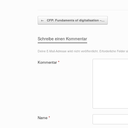
Beitragsnavigation
←
CFP: Fundaments of digitalisation –…
Schreibe einen Kommentar
Deine E-Mail-Adresse wird nicht veröffentlicht.
Erforderliche Felder 
Kommentar
*
Name
*