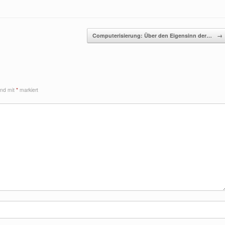
Computerisierung: Über den Eigensinn der…
→
sind mit
*
markiert