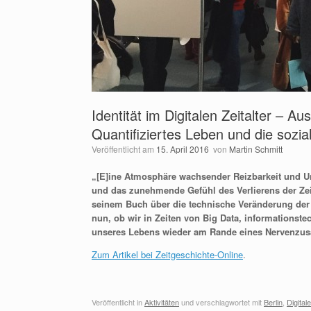
Identität im Digitalen Zeitalter –
Quantifiziertes Leben und die sozia
Veröffentlicht am
15. April 2016
von
Martin Schmitt
„[E]ine Atmosphäre wachsender Reizbarkeit und Un
und das zunehmende Gefühl des Verlierens der Zeit“
seinem Buch über die technische Veränderung der W
nun, ob wir in Zeiten von Big Data, informations
unseres Lebens wieder am Rande eines Nervenz
Zum Artikel bei Zeitgeschichte-Online
.
Veröffentlicht in
Aktivitäten
und verschlagwortet mit
Berlin
,
Digital