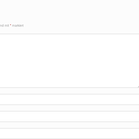
sind mit
*
markiert