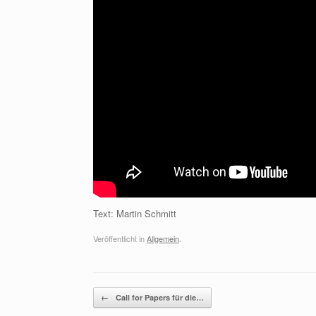
Text: Martin Schmitt
Veröffentlicht in
Allgemein
.
Beitragsnavigation
←
Call for Papers für die…