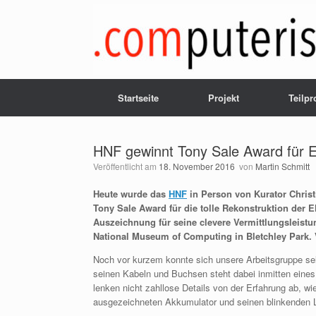
Zum
Inhalt
springen
Startseite
Projekt
Teilpr
HNF gewinnt Tony Sale Award für 
Veröffentlicht am
18. November 2016
von
Martin Schmitt
Heute wurde das
HNF
in Person von Kurator Chris
Tony Sale Award für die tolle Rekonstruktion der
Auszeichnung für seine clevere Vermittlungsleist
National Museum of Computing in Bletchley Park.
Noch vor kurzem konnte sich unsere Arbeitsgruppe s
seinen Kabeln und Buchsen steht dabei inmitten ein
lenken nicht zahllose Details von der Erfahrung ab,
ausgezeichneten Akkumulator und seinen blinkenden L