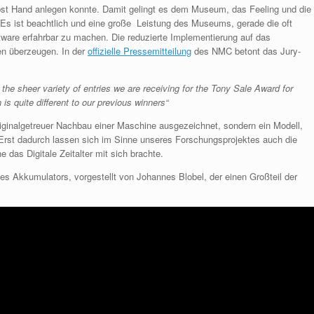
lbst Hand anlegen konnte. Damit gelingt es dem Museum, das Feeling und die
Es ist beachtlich und eine große Leistung des Museums, gerade die oft
tware erfahrbar zu machen. Die reduzierte Implementierung auf das
en überzeugen. In der
offizielle Pressemitteilung
des NMC betont das Jury-
the sheer variety of entries we are receiving for the Tony Sale Award for
s quite different to our previous winners“
iginalgetreuer Nachbau einer Maschine ausgezeichnet, sondern ein Modell,
 Erst dadurch lassen sich im Sinne unseres Forschungsprojektes auch die
 das Digitale Zeitalter mit sich brachte.
es Akkumulators, vorgestellt von Johannes Blobel, der einen Großteil der