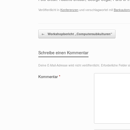
Veröffentlicht in
Konferenzen
und verschlagwortet mit
Bankautoma
Beitragsnavigation
←
Workshopbericht „Computersubkulturen“
Schreibe einen Kommentar
Deine E-Mail-Adresse wird nicht veröffentlicht.
Erforderliche Felder 
Kommentar
*