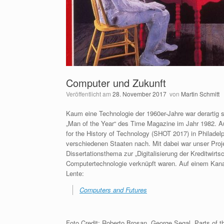
Computer und Zukunft
Veröffentlicht am
28. November 2017
von
Martin Schmitt
Kaum eine Technologie der 1960er-Jahre war derartig s
„Man of the Year“ des Time Magazine im Jahr 1982. A
for the History of Technology (SHOT 2017) in Philadel
verschiedenen Staaten nach. Mit dabei war unser Proje
Dissertationsthema zur „Digitalisierung der Kreditwir
Computertechnologie verknüpft waren. Auf einem Kanad
Lente:
Computers and Futures
Foto Credit: Roberto Brosan, George Segal, Parts of t