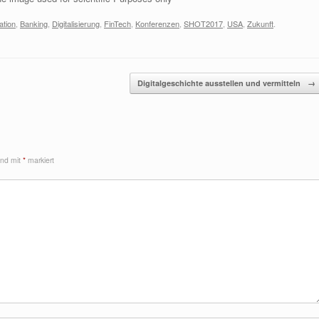
tion
,
Banking
,
Digitalisierung
,
FinTech
,
Konferenzen
,
SHOT2017
,
USA
,
Zukunft
.
Digitalgeschichte ausstellen und vermitteln
→
sind mit
*
markiert