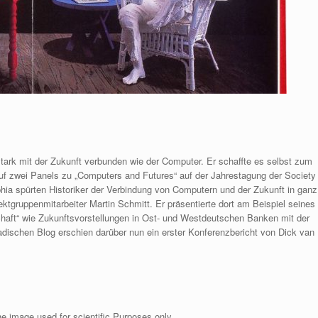
tark mit der Zukunft verbunden wie der Computer. Er schaffte es selbst zum
uf zwei Panels zu „Computers and Futures“ auf der Jahrestagung der Society
phia spürten Historiker der Verbindung von Computern und der Zukunft in ganz
ktgruppenmitarbeiter Martin Schmitt. Er präsentierte dort am Beispiel seines
tschaft“ wie Zukunftsvorstellungen in Ost- und Westdeutschen Banken mit der
ischen Blog erschien darüber nun ein erster Konferenzbericht von Dick van
he image used for scientific Purposes only