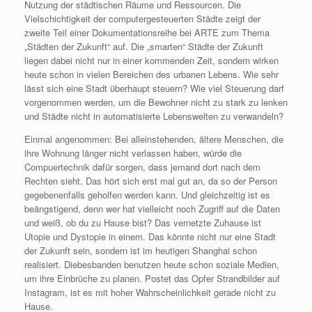
Nutzung der städtischen Räume und Ressourcen. Die
Vielschichtigkeit der computergesteuerten Städte zeigt der
zweite Teil einer Dokumentationsreihe bei ARTE zum Thema
„Städten der Zukunft“ auf. Die „smarten“ Städte der Zukunft
liegen dabei nicht nur in einer kommenden Zeit, sondern wirken
heute schon in vielen Bereichen des urbanen Lebens. Wie sehr
lässt sich eine Stadt überhaupt steuern? Wie viel Steuerung darf
vorgenommen werden, um die Bewohner nicht zu stark zu lenken
und Städte nicht in automatisierte Lebenswelten zu verwandeln?
Einmal angenommen: Bei alleinstehenden, ältere Menschen, die
ihre Wohnung länger nicht verlassen haben, würde die
Compuertechnik dafür sorgen, dass jemand dort nach dem
Rechten sieht. Das hört sich erst mal gut an, da so der Person
gegebenenfalls geholfen werden kann. Und gleichzeitig ist es
beängstigend, denn wer hat vielleicht noch Zugriff auf die Daten
und weiß, ob du zu Hause bist? Das vernetzte Zuhause ist
Utopie und Dystopie in einem. Das könnte nicht nur eine Stadt
der Zukunft sein, sondern ist im heutigen Shanghai schon
realisiert. Diebesbanden benutzen heute schon soziale Medien,
um ihre Einbrüche zu planen. Postet das Opfer Strandbilder auf
Instagram, ist es mit hoher Wahrscheinlichkeit gerade nicht zu
Hause.