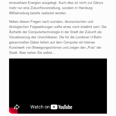
erneuerbare Energien ausgelegt. Auch dies ist nicht zur Gänze
mehr nur eine Zukunftsvorstellung, sondern in Hamburg-
Wilhelmsburg bereits realisiert worden.
Neben diesen Fragen nach sozialen, ökonomischen und
ökologischen Folgewirkungen sollte eines noch erwähnt sein: Die
Ästhetik der Computertechnologie in der Stadt der Zukunft als
Visualisierung des Unsichtbaren. Die für die Londoner U-Bahn
gesammelten Daten liefern auf dem Computer ein kleines
Kunstwerk von Bewegungsströmen und zeigen den „Puls“ der
Stadt. Aber sehen Sie selbst…